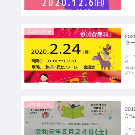
絵本読み聞かせ
20
タ
おう
料！ 
ne
さい..
絵本読み聞かせ
20
か
それ
て、