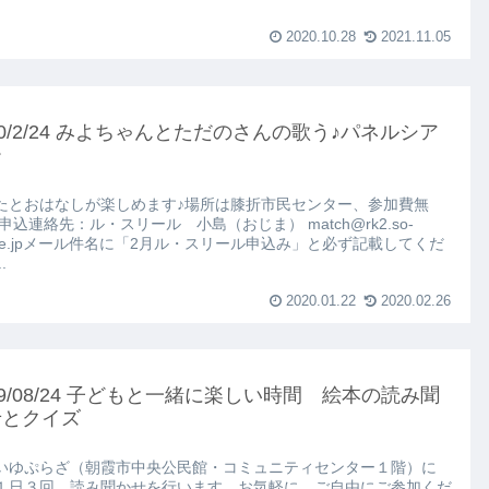
2020.10.28
2021.11.05
20/2/24 みよちゃんとただのさんの歌う♪パネルシア
ー
たとおはなしが楽しめます♪場所は膝折市民センター、参加費無
申込連絡先：ル・スリール 小島（おじま） match@rk2.so-
t.ne.jpメール件名に「2月ル・スリール申込み」と必ず記載してくだ
.
2020.01.22
2020.02.26
19/08/24 子どもと一緒に楽しい時間 絵本の読み聞
せとクイズ
いゆぷらざ（朝霞市中央公民館・コミュニティセンター１階）に
１日３回、読み聞かせを行います。お気軽に、ご自由にご参加くだ