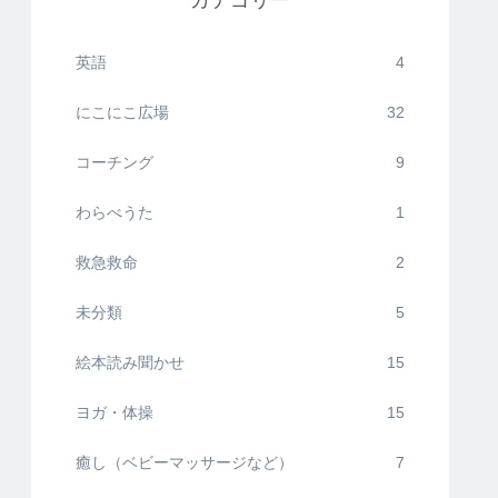
カテゴリー
英語
4
にこにこ広場
32
コーチング
9
わらべうた
1
救急救命
2
未分類
5
絵本読み聞かせ
15
ヨガ・体操
15
癒し（ベビーマッサージなど）
7