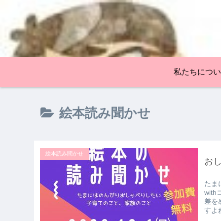
私たちについ
絵本読み聞かせ
絵本読み聞かせ
お
たま
wi
差を
すよね