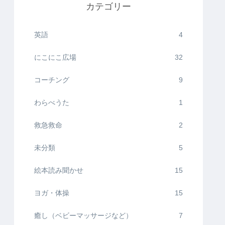
カテゴリー
英語
4
にこにこ広場
32
コーチング
9
わらべうた
1
救急救命
2
未分類
5
絵本読み聞かせ
15
ヨガ・体操
15
癒し（ベビーマッサージなど）
7