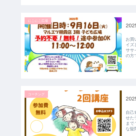
にこにこ広場
20
お買
イズ
ササ
の方で
コーチング
20
自己
せた
まで
な疑問