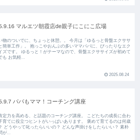
25.9.16 マルエツ朝霞店de親子にこにこ広場
い物のついでに、ちょっと休憩。。 今月は「ゆるっと骨盤エクササ
と簡単工作」。 抱っこやおんぶの多いママパパに、ぴったりなエク
イズです。 ゆるっと！がテーマなので、骨盤エクササイズが初めて
も お気軽...
2025.08.24
25.9.7 パパもママ！コーチング講座
肯定力を高める、と話題のコーチング講座。 こどたちの成長に合わ
子育てに役立つヒントがいっぱいあります。 褒めて育てるのは何歳
？ どうやって叱ったらいいの？ どんな声掛けをしたらいい？ 素朴
が...