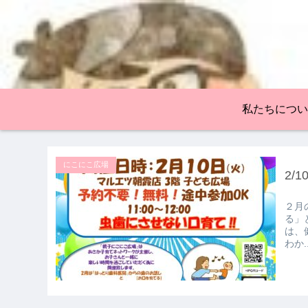
私たちについ
にこにこ広場
2/
２月
る」
は、
わか..