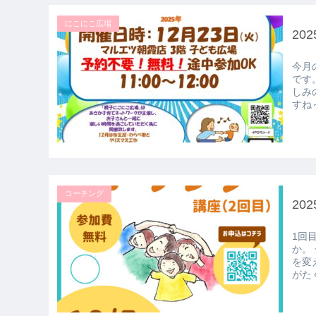
にこにこ広場
20
今月
です
しみ
すね～
コーチング
20
1回
か。
を変
がた