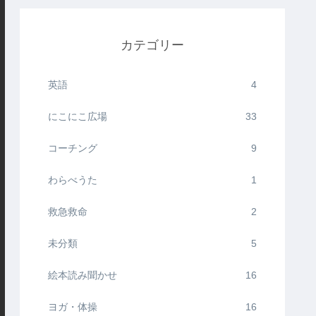
カテゴリー
英語
4
にこにこ広場
33
コーチング
9
わらべうた
1
救急救命
2
未分類
5
絵本読み聞かせ
16
ヨガ・体操
16