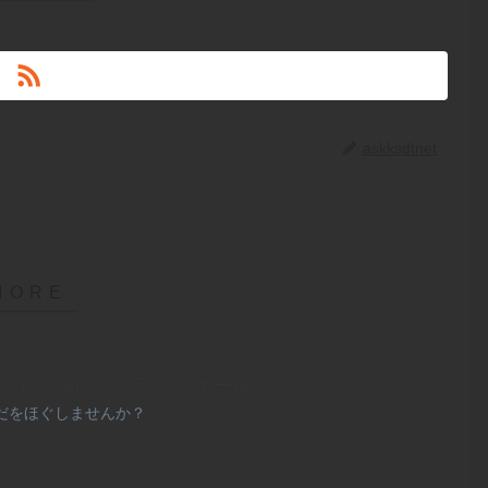
askksdtnet
パもママも一緒に！バランスボール
だをほぐしませんか？