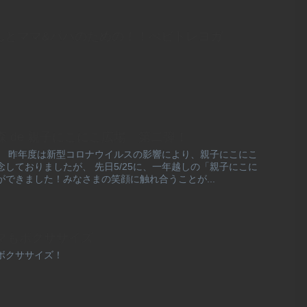
 赤ちゃんとママ&パパのための！！べビトレヨガ
霞の森 de 親子にこにこ広場 第二弾！
。 昨年度は新型コロナウイルスの影響により、親子にこにこ
しておりましたが、 先日5/25に、一年越しの「親子にこに
できました！みなさまの笑顔に触れ合うことが...
もママもボクササイズ
ボクササイズ！