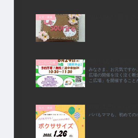
2019/04/21
ヨガ・体操
2021/6/29 朝
にこにこ広場
みなさま、お元気ですか
広場の開催を泣く泣く断念
こ広場」を開催することが
2025.1.26パパ
ヨガ・体操
パパもママも、初めての