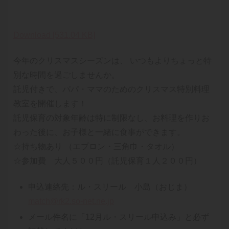
Download [531.04 KB]
今年のクリスマスシーズンは、 いつもよりちょっと特
別な時間を過ごしませんか。
託児付きで、パパ・ママのためのクリスマス特別料理
教室を開催します！
託児保育の対象年齢は特に制限なし、お料理を作りお
わった後に、お子様と一緒に食事ができます。
☆持ち物あり （エプロン・三角巾・タオル）
☆参加費 大人５００円（託児保育１人２００円）
申込連絡先：ル・スリール 小島（おじま）
match@rk2.so-net.ne.jp
メール件名に「12月ル・スリール申込み」と必ず