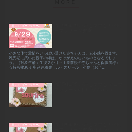
2019/09/29 パパもママも！ベビ
癒し（ベビーマッサージなど）
ーマッサージ教室
小さな体で愛情をいっぱい受けた赤ちゃんは、安心感を得ます。
乳児期に築いた親子の絆は、かけがえのないものとなるでしょ
う。（対象年齢：生後２か月～１歳前後の赤ちゃんと保護者様）
☆持ち物あり 申込連絡先：ル・スリール 小島（おじ...
2015/10/25 パパもママも アロマ
癒し（ベビーマッサージなど）
マッサージ&わいわいカフェ
2018/09/30 パパもママも！ベビ
癒し（ベビーマッサージなど）
ーマッサージ教室&わいわいカ