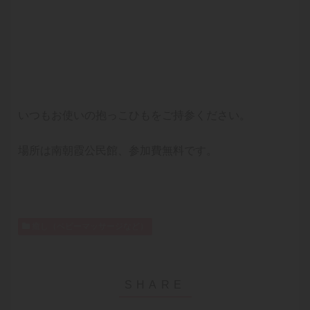
いつもお使いの抱っこひもをご持参ください。
場所は南朝霞公民館、参加費無料です。
癒し（ベビーマッサージなど）