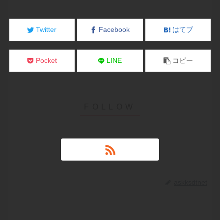
Twitter
Facebook
はてブ
Pocket
LINE
コピー
askksdtnet