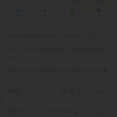
Twitter
Facebook
LINE
コピー
NPO法人美えな塾の片山やよい先生をおむかえして
赤ちゃんもパパママも楽々な抱っこひも講座を開催し
ます。
抱っこひもの正しい使い方って意外と知らない方が多
く、
腰が痛くなってしまったり、肩が重く感じてしまった
り、、、
実は赤ちゃんにとっても辛い体制になっていることに