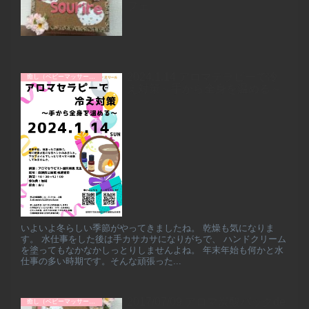
フェ
2024.1.14 アロマテラピーで冷
癒し（ベビーマッサージなど）
え対策～手から全身を温める～
いよいよ冬らしい季節がやってきましたね。 乾燥も気になりま
す。 水仕事をした後は手カサカサになりがちで、 ハンドクリーム
を塗ってもなかなかしっとりしませんよね。 年末年始も何かと水
仕事の多い時期です。そんな頑張った...
2017/07/09 アロマ炭酸パックde
癒し（ベビーマッサージなど）