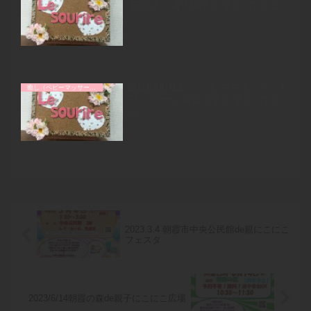
毛穴スッキリ&わいわいカフェ
2016/09/11 パパもママも フット
癒し（ベビーマッサージなど）
マッサージ&皆でわいわいカフ
ェ
2023.3.4 朝霞市中央公民館de親にこにこ
フェスタ
2023/6/14朝霞の森de親子にこにこ広場