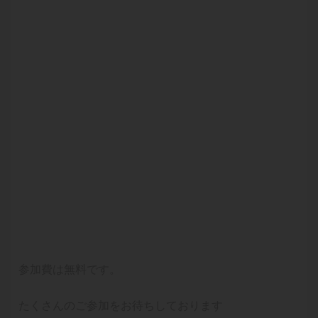
参加費は無料です。
たくさんのご参加をお待ちしております