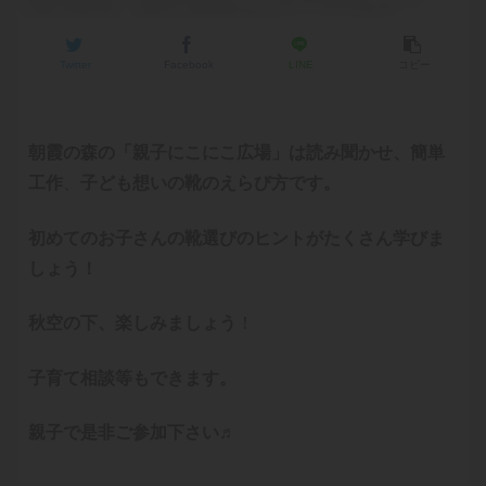
Twitter
Facebook
LINE
コピー
朝霞の森の「親子にこにこ広場」は読み聞かせ、簡単
工作
、
子ども想いの靴のえらび方です。
初めてのお子さんの靴選びのヒントがたくさん学びま
しょう！
秋空の下、楽しみましょう
！
子育て相談等もできます。
親子で是非ご参加下さい♬