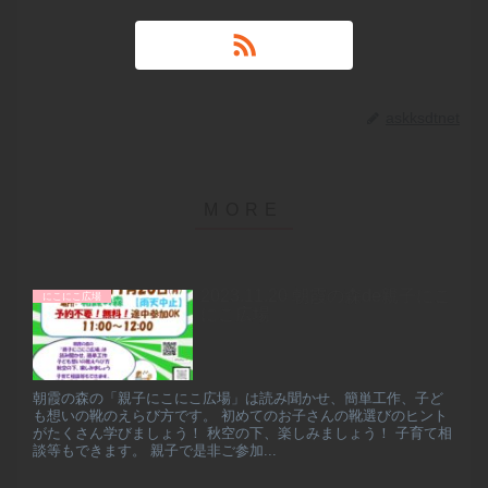
askksdtnet
2023.11.20 朝霞の森de親子にこ
にこにこ広場
にこ広場
朝霞の森の「親子にこにこ広場」は読み聞かせ、簡単工作、子ど
も想いの靴のえらび方です。 初めてのお子さんの靴選びのヒント
がたくさん学びましょう！ 秋空の下、楽しみましょう！ 子育て相
談等もできます。 親子で是非ご参加...