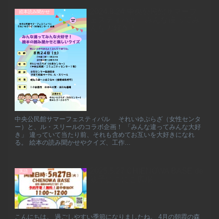
2024.8.24 中央公民館サマーフ
絵本読み聞かせ
ェスティバル みんな違ってみ
んな大好き！
中央公民館サマーフェスティバル それいゆぷらざ（女性センタ
ー）と、ル・スリールのコラボ企画！ 「みんな違ってみんな大好
き」 違っていて当たり前、それも含めてお互いを大好きになれ
る。 絵本の読み聞かせやクイズ、工作...
2025.5.27 CHIENOWA BASE de
英語
親子にこにこ広場
こんにちは。 過ごしやすい季節になりましたね。 4月の朝霞の森