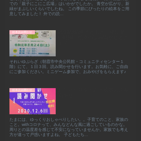
での「親子にこにこ広場」はいかがでしたか。 青空が広がり、新
緑がまぶしいくらいでしたね。 この季節にぴったりの絵本をご用
意してみました！ 外での読...
2019/08/24 子どもと一緒に楽し
絵本読み聞かせ
い時間 絵本の読み聞かせとク
イズ
それいゆぷらざ（朝霞市中央公民館・コミュニティセンター１
階）にて、１日３回、読み聞かせを行います。お気軽に、ご自由
にご参加ください。ミニゲーム参加で、おみやげをもらえます♪
おしゃべりタイムと絵本の読み
絵本読み聞かせ
聞かせ
たまには、ゆっくりおしゃべりしたい。。子育てのこと、家族の
こと。withコロナって、みんなどんな風に過ごしているのかな。
周りとの温度差を感じて不安になっていませんか。家族でも考え
方が違って戸惑いますよね。 子どもたち...