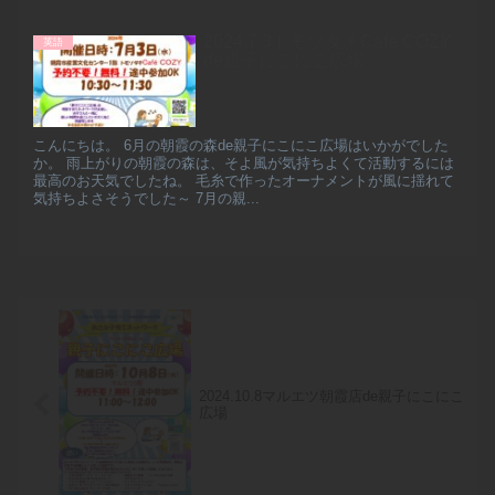
2024.7.3トモソダチCafé COZY
英語
de親子にこにこ広場
こんにちは。 6月の朝霞の森de親子にこにこ広場はいかがでした
か。 雨上がりの朝霞の森は、そよ風が気持ちよくて活動するには
最高のお天気でしたね。 毛糸で作ったオーナメントが風に揺れて
気持ちよさそうでした～ 7月の親...
2024.10.8マルエツ朝霞店de親子にこにこ
広場