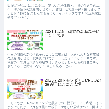
8月の親子にこにこ広場は、 楽しい親子体操と、 海の生き物の工
作、海の絵本の読み聞かせです。 普段、幼稚園や保育園に通って
いるお子様にも 楽しんでもらえるラインナップです！ 埼玉県家庭
教育アドバイザー...
2021.11.18 朝霞の森de親子に
にこにこ広場
こにこ広場
今回の朝霞の森の「親子にこにこ広場」は、大きな大きな布芝居
の読み聞かせと、秋を見つけてアートしよう！！がテーマです。
秋空の下で見る大きな布絵本は、きっと子どもたちの想像力をか
きたてること間違いなし！ 今しか見ることの...
2025.7.28トモソダチCafé COZY
にこにこ広場
de 親子にこにこ広場
こんにちは。 6月のカインズ朝霞店での 親子にこにこ広場 はい
かがでしたか。 7月も朝霞市の親子にやさしい居場所つくり開催で