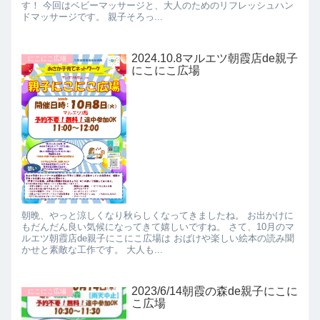
す！ 今回はベビーマッサージと、大人のためのリフレッシュハン
ドマッサージです。 親子そろっ...
2024.10.8マルエツ朝霞店de親子
にこにこ広場
にこにこ広場
朝晩、やっと涼しくなり秋らしくなってきましたね。 お出かけに
もだんだん良い気候になってきて嬉しいですね。 さて、10月のマ
ルエツ朝霞店de親子にこにこ広場は おばけや楽しい絵本の読み聞
かせと素敵な工作です。 大人も...
2023/6/14朝霞の森de親子にこに
にこにこ広場
こ広場