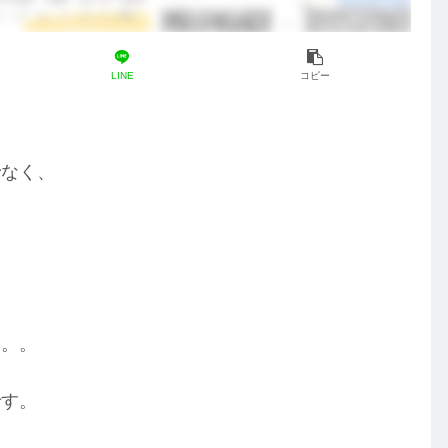
LINE
コピー
でなく、
・
？
も。。
です。