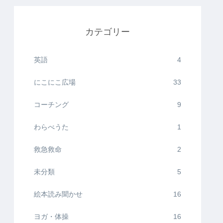
カテゴリー
英語
4
にこにこ広場
33
コーチング
9
わらべうた
1
救急救命
2
未分類
5
絵本読み聞かせ
16
ヨガ・体操
16